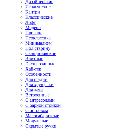
Дизайнерские
Итальянские
Кантри
Классические
Лофт
Модерн
Прованс
Неоклассика
Минимализм
Под старину
Скандинавские
Элитные
Эксклюзивные
Хай-тек
Особенности
Для студии
Для хрущевки
Для дачи
Встроенные
С антресолями
С барной стойкой
С островом
Малогабаритные
Модульные
Скрытые ручки