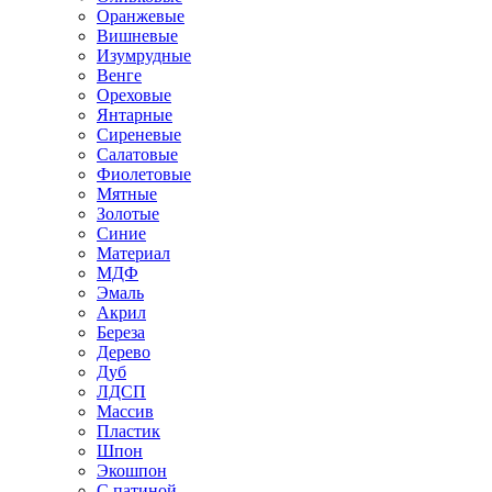
Оранжевые
Вишневые
Изумрудные
Венге
Ореховые
Янтарные
Сиреневые
Салатовые
Фиолетовые
Мятные
Золотые
Синие
Материал
МДФ
Эмаль
Акрил
Береза
Дерево
Дуб
ЛДСП
Массив
Пластик
Шпон
Экошпон
С патиной