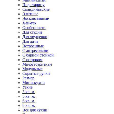
Минимализм
Под старину
Скандинавские
Элитные
Эксклюзивные
Хай-тек
Особенности
Для студии
Для хрущевки
Для дачи
Встроенные
С антресолями
С барной стойкой
С островом
Малогабаритные
Модульные
Скрытые ручки
Размер
Мини-кухни
Узкие
3 кв. м.
5 кв. м.
6 кв. м.
9 кв. м.
Все для кухни