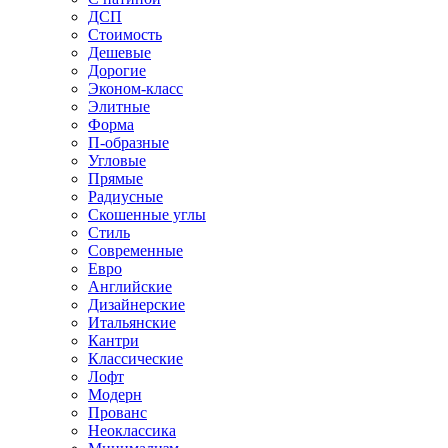
ДСП
Стоимость
Дешевые
Дорогие
Эконом-класс
Элитные
Форма
П-образные
Угловые
Прямые
Радиусные
Скошенные углы
Стиль
Современные
Евро
Английские
Дизайнерские
Итальянские
Кантри
Классические
Лофт
Модерн
Прованс
Неоклассика