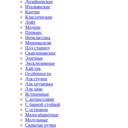
Дизайнерские
Итальянские
Кантри
Классические
Лофт
Модерн
Прованс
Неоклассика
Минимализм
Под старину
Скандинавские
Элитные
Эксклюзивные
Хай-тек
Особенности
Для студии
Для хрущевки
Для дачи
Встроенные
С антресолями
С барной стойкой
С островом
Малогабаритные
Модульные
Скрытые ручки