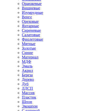
Оранжевые
Вишневые
Изумрудные
Венге
Ореховые
Янтарные
Сиреневые
Салатовые
Фиолетовые
Мятные
Золотые
Синие
Материал
МДФ
Эмаль
Акрил
Береза
Дерево
Дуб
ЛДСП
Массив
Пластик
Шпон
Экошпон
С патиной