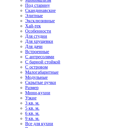
Минимализм
Под старину
Скандинавские
Элитные
Эксклюзивные
Хай-тек
Особенности
Для студии
Для хрущевки
Для дачи
Встроенные
С антресолями
С барной стойкой
С островом
Малогабаритные
Модульные
Скрытые ручки
Размер
Мини-кухни
Узкие
3 кв. м.
5 кв. м.
6 кв. м.
9 кв. м.
Все для кухни