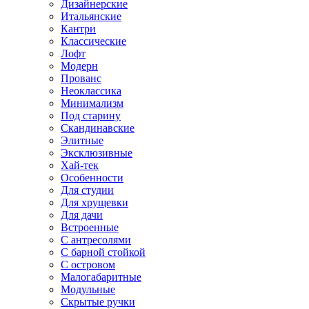
Дизайнерские
Итальянские
Кантри
Классические
Лофт
Модерн
Прованс
Неоклассика
Минимализм
Под старину
Скандинавские
Элитные
Эксклюзивные
Хай-тек
Особенности
Для студии
Для хрущевки
Для дачи
Встроенные
С антресолями
С барной стойкой
С островом
Малогабаритные
Модульные
Скрытые ручки