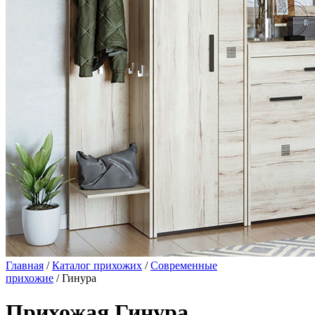
Главная
/
Каталог прихожих
/
Современные
прихожие
/ Гинура
Прихожая Гинура