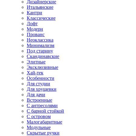
Дизайнерские
Итальянские
Кантри
Классические
Лофт
Модерн
Прованс
Неоклассика
Минимализм
Под старину
Скандинавские
Элитные
Эксклюзивные
Хай-тек
Особенности
Для студии
Для хрущевки
Для дачи
Встроенные
С антресолями
С барной стойкой
С островом
Малогабаритные
Модульные
Скрытые ручки