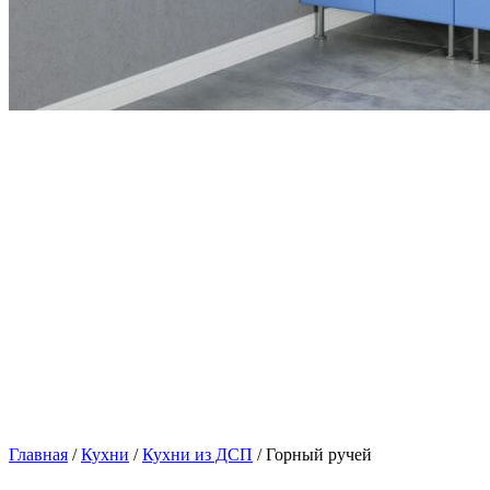
Главная
/
Кухни
/
Кухни из ДСП
/ Горный ручей