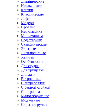
Дизайнерские
Итальянские
Кантри
Классические
Лофт
Модерн
Прованс
Неоклассика
Минимализм
Под старину
Скандинавские
Элитные
Эксклюзивные
Хай-тек
Особенности
Для студии
Для хрущевки
Для дачи
Встроенные
С антресолями
С барной стойкой
С островом
Малогабаритные
Модульные
Скрытые ручки