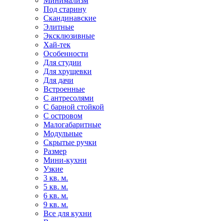
Минимализм
Под старину
Скандинавские
Элитные
Эксклюзивные
Хай-тек
Особенности
Для студии
Для хрущевки
Для дачи
Встроенные
С антресолями
С барной стойкой
С островом
Малогабаритные
Модульные
Скрытые ручки
Размер
Мини-кухни
Узкие
3 кв. м.
5 кв. м.
6 кв. м.
9 кв. м.
Все для кухни