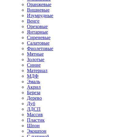
Оранжевые
Вишневые
Изумрудные
Венге
Ореховые
Янтарные
Сиреневые
Салатовые
Фиолетовые
Мятные
Золотые
Синие
Материал
МДФ
Эмаль
Акрил
Береза
Дерево
Дуб
ЛДСП
Массив
Пластик
Шпон
Экошпон
С патиной