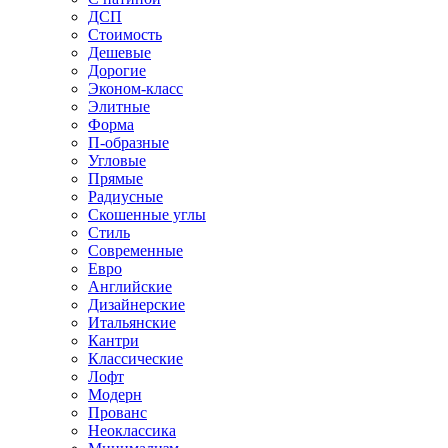
ДСП
Стоимость
Дешевые
Дорогие
Эконом-класс
Элитные
Форма
П-образные
Угловые
Прямые
Радиусные
Скошенные углы
Стиль
Современные
Евро
Английские
Дизайнерские
Итальянские
Кантри
Классические
Лофт
Модерн
Прованс
Неоклассика