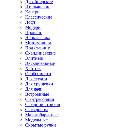
Дизайнерские
Итальянские
Кантри
Классические
Лофт
Модерн
Прованс
Неоклассика
Минимализм
Под старину
Скандинавские
Элитные
Эксклюзивные
Хай-тек
Особенности
Для студии
Для хрущевки
Для дачи
Встроенные
С антресолями
С барной стойкой
С островом
Малогабаритные
Модульные
Скрытые ручки