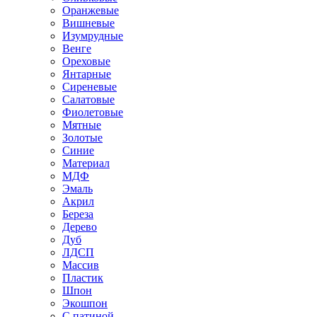
Оранжевые
Вишневые
Изумрудные
Венге
Ореховые
Янтарные
Сиреневые
Салатовые
Фиолетовые
Мятные
Золотые
Синие
Материал
МДФ
Эмаль
Акрил
Береза
Дерево
Дуб
ЛДСП
Массив
Пластик
Шпон
Экошпон
С патиной