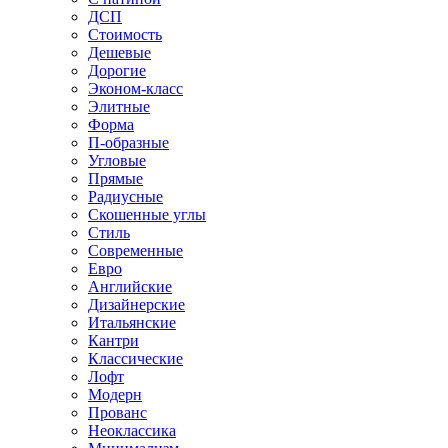
ДСП
Стоимость
Дешевые
Дорогие
Эконом-класс
Элитные
Форма
П-образные
Угловые
Прямые
Радиусные
Скошенные углы
Стиль
Современные
Евро
Английские
Дизайнерские
Итальянские
Кантри
Классические
Лофт
Модерн
Прованс
Неоклассика