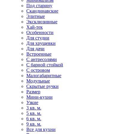
Минимализм
Под старину
Скандинавские
Элитные
Эксклюзивные
Хай-тек
Особенности
Для студии
Для хрущевки
Для дачи
Встроенные
С антресолями
С барной стойкой
С островом
Малогабаритные
Модульные
Скрытые ручки
Размер
Мини-кухни
Узкие
3 кв. м.
5 кв. м.
6 кв. м.
9 кв. м.
Все для кухни