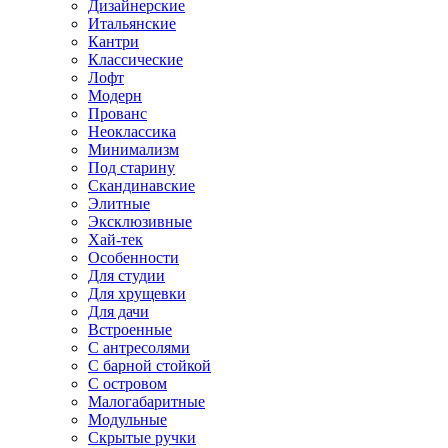
Дизайнерские
Итальянские
Кантри
Классические
Лофт
Модерн
Прованс
Неоклассика
Минимализм
Под старину
Скандинавские
Элитные
Эксклюзивные
Хай-тек
Особенности
Для студии
Для хрущевки
Для дачи
Встроенные
С антресолями
С барной стойкой
С островом
Малогабаритные
Модульные
Скрытые ручки