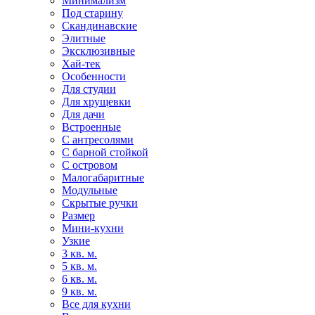
Минимализм
Под старину
Скандинавские
Элитные
Эксклюзивные
Хай-тек
Особенности
Для студии
Для хрущевки
Для дачи
Встроенные
С антресолями
С барной стойкой
С островом
Малогабаритные
Модульные
Скрытые ручки
Размер
Мини-кухни
Узкие
3 кв. м.
5 кв. м.
6 кв. м.
9 кв. м.
Все для кухни