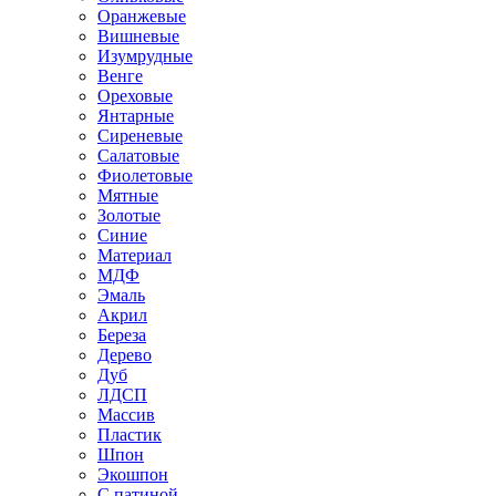
Оранжевые
Вишневые
Изумрудные
Венге
Ореховые
Янтарные
Сиреневые
Салатовые
Фиолетовые
Мятные
Золотые
Синие
Материал
МДФ
Эмаль
Акрил
Береза
Дерево
Дуб
ЛДСП
Массив
Пластик
Шпон
Экошпон
С патиной