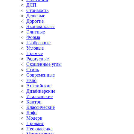
ДСП
Стоимость
Дешевые
Дорогие
Эконом-класс
Элитные
Форма
П-образные
Угловые
Прямые
Радиусные
Скошенные углы
Стиль
Современные
Евро
Английские
Дизайнерские
Итальянские
Кантри
Классические
Лофт
Модерн
Прованс
Неоклассика