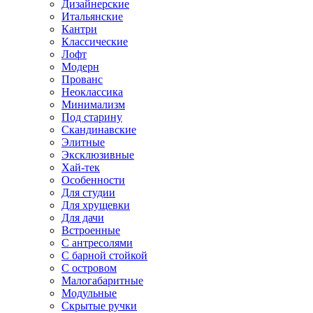
Дизайнерские
Итальянские
Кантри
Классические
Лофт
Модерн
Прованс
Неоклассика
Минимализм
Под старину
Скандинавские
Элитные
Эксклюзивные
Хай-тек
Особенности
Для студии
Для хрущевки
Для дачи
Встроенные
С антресолями
С барной стойкой
С островом
Малогабаритные
Модульные
Скрытые ручки