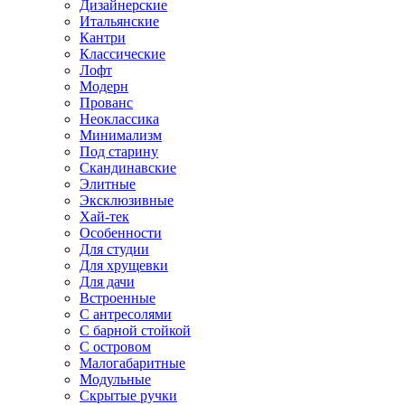
Дизайнерские
Итальянские
Кантри
Классические
Лофт
Модерн
Прованс
Неоклассика
Минимализм
Под старину
Скандинавские
Элитные
Эксклюзивные
Хай-тек
Особенности
Для студии
Для хрущевки
Для дачи
Встроенные
С антресолями
С барной стойкой
С островом
Малогабаритные
Модульные
Скрытые ручки