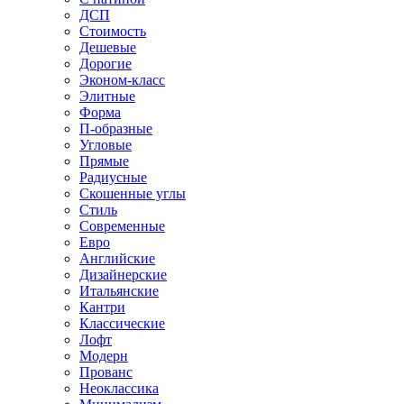
ДСП
Стоимость
Дешевые
Дорогие
Эконом-класс
Элитные
Форма
П-образные
Угловые
Прямые
Радиусные
Скошенные углы
Стиль
Современные
Евро
Английские
Дизайнерские
Итальянские
Кантри
Классические
Лофт
Модерн
Прованс
Неоклассика