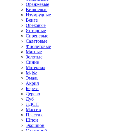
Оранжевые
Вишневые
Изумрудные
Венге
Ореховые
Янтарные
Сиреневые
Салатовые
Фиолетовые
Мятные
Золотые
Синие
Материал
МДФ
Эмаль
Акрил
Береза
Дерево
Дуб
ЛДСП
Массив
Пластик
Шпон
Экошпон
С патиной