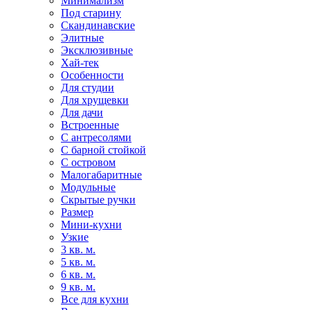
Минимализм
Под старину
Скандинавские
Элитные
Эксклюзивные
Хай-тек
Особенности
Для студии
Для хрущевки
Для дачи
Встроенные
С антресолями
С барной стойкой
С островом
Малогабаритные
Модульные
Скрытые ручки
Размер
Мини-кухни
Узкие
3 кв. м.
5 кв. м.
6 кв. м.
9 кв. м.
Все для кухни