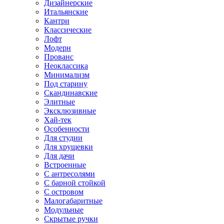
Дизайнерские
Итальянские
Кантри
Классические
Лофт
Модерн
Прованс
Неоклассика
Минимализм
Под старину
Скандинавские
Элитные
Эксклюзивные
Хай-тек
Особенности
Для студии
Для хрущевки
Для дачи
Встроенные
С антресолями
С барной стойкой
С островом
Малогабаритные
Модульные
Скрытые ручки