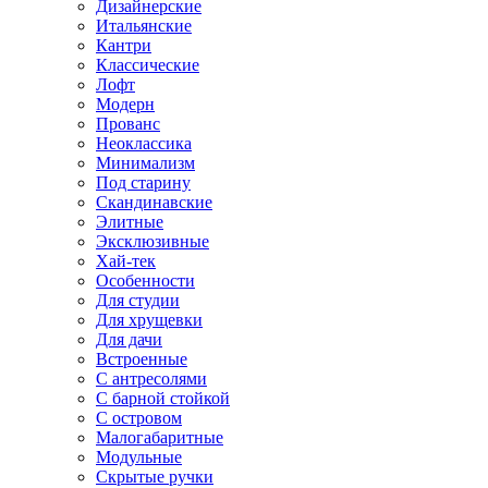
Дизайнерские
Итальянские
Кантри
Классические
Лофт
Модерн
Прованс
Неоклассика
Минимализм
Под старину
Скандинавские
Элитные
Эксклюзивные
Хай-тек
Особенности
Для студии
Для хрущевки
Для дачи
Встроенные
С антресолями
С барной стойкой
С островом
Малогабаритные
Модульные
Скрытые ручки