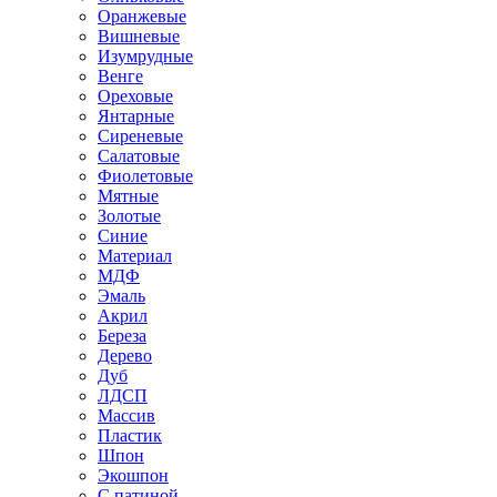
Оранжевые
Вишневые
Изумрудные
Венге
Ореховые
Янтарные
Сиреневые
Салатовые
Фиолетовые
Мятные
Золотые
Синие
Материал
МДФ
Эмаль
Акрил
Береза
Дерево
Дуб
ЛДСП
Массив
Пластик
Шпон
Экошпон
С патиной