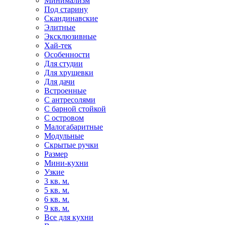
Минимализм
Под старину
Скандинавские
Элитные
Эксклюзивные
Хай-тек
Особенности
Для студии
Для хрущевки
Для дачи
Встроенные
С антресолями
С барной стойкой
С островом
Малогабаритные
Модульные
Скрытые ручки
Размер
Мини-кухни
Узкие
3 кв. м.
5 кв. м.
6 кв. м.
9 кв. м.
Все для кухни