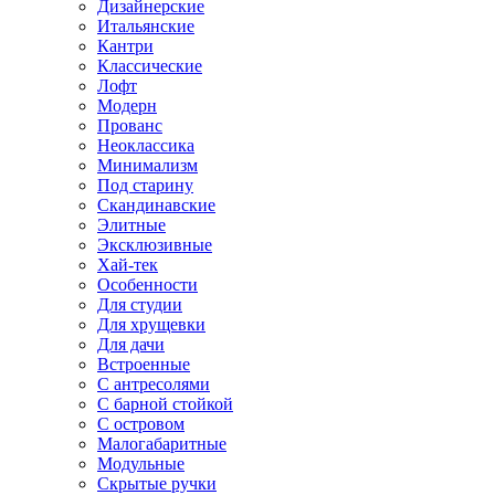
Дизайнерские
Итальянские
Кантри
Классические
Лофт
Модерн
Прованс
Неоклассика
Минимализм
Под старину
Скандинавские
Элитные
Эксклюзивные
Хай-тек
Особенности
Для студии
Для хрущевки
Для дачи
Встроенные
С антресолями
С барной стойкой
С островом
Малогабаритные
Модульные
Скрытые ручки