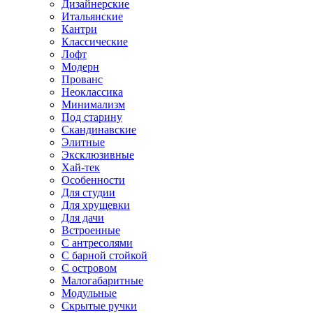
Дизайнерские
Итальянские
Кантри
Классические
Лофт
Модерн
Прованс
Неоклассика
Минимализм
Под старину
Скандинавские
Элитные
Эксклюзивные
Хай-тек
Особенности
Для студии
Для хрущевки
Для дачи
Встроенные
С антресолями
С барной стойкой
С островом
Малогабаритные
Модульные
Скрытые ручки