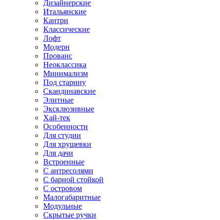
Дизайнерские
Итальянские
Кантри
Классические
Лофт
Модерн
Прованс
Неоклассика
Минимализм
Под старину
Скандинавские
Элитные
Эксклюзивные
Хай-тек
Особенности
Для студии
Для хрущевки
Для дачи
Встроенные
С антресолями
С барной стойкой
С островом
Малогабаритные
Модульные
Скрытые ручки