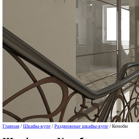
Главная
/
Шкафы-купе
/
Раздвижные шкафы-купе
/ Кеноби