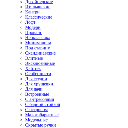
Дизайнерские
Итальянские
Кантри
Классические
Лофт
Модерн
Прованс
Неоклассика
Минимализм
Под старину
Скандинавские
Элитные
Эксклюзивные
Хай-тек
Особенности
Для студии
Для хрущевки
Для дачи
Встроенные
С антресолями
С барной стойкой
С островом
Малогабаритные
Модульные
Скрытые ручки