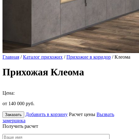
Главная
/
Каталог прихожих
/
Прихожие в коридор
/ Клеома
Прихожая Клеома
Цена:
от 140 000
руб.
Добавить в корзину
Расчет цены
Вызвать
Заказать
замерщика
Получить расчет