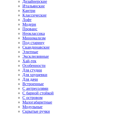
Дизайнерские
Итальянские
Кантри
Классические
Лофт
Модерн
Прованс
Неоклассика
Минимализм
Под старину
Скандинавские
Элитные
Эксклюзивные
Хай-тек
Особенности
Для студии
Для хрущевки
Для дачи
Встроенные
С антресолями
С барной стойкой
С островом
Малогабаритные
Модульные
Скрытые ручки