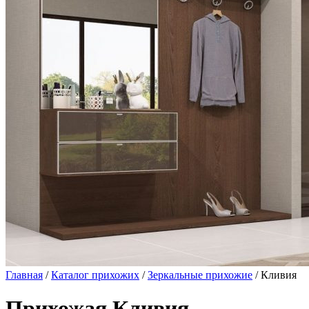
Главная
/
Каталог прихожих
/
Зеркальные прихожие
/ Кливия
Прихожая Кливия