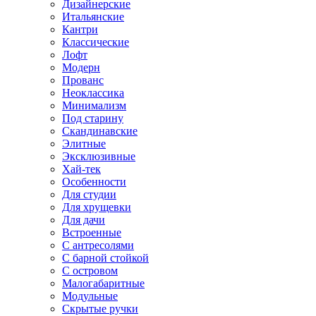
Дизайнерские
Итальянские
Кантри
Классические
Лофт
Модерн
Прованс
Неоклассика
Минимализм
Под старину
Скандинавские
Элитные
Эксклюзивные
Хай-тек
Особенности
Для студии
Для хрущевки
Для дачи
Встроенные
С антресолями
С барной стойкой
С островом
Малогабаритные
Модульные
Скрытые ручки