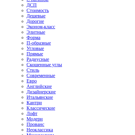
ДСП
Стоимость
Дешевые
Дорогие
Эконом-класс
Элитные
Форма
П-образные
Угловые
Прямые
Радиусные
Скошенные углы
Стиль
Современные
Евро
Английские
Дизайнерские
Итальянские
Кантри
Классические
Лофт
Модерн
Прованс
Неоклассика