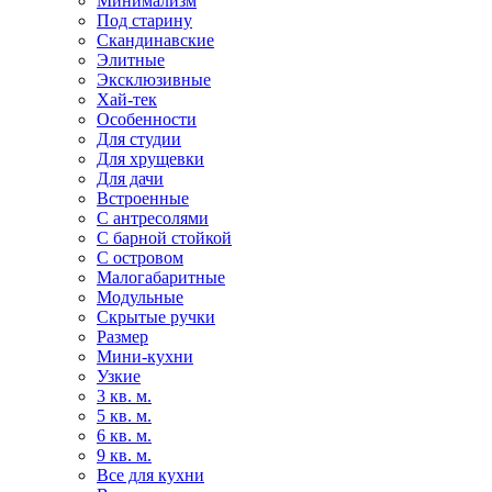
Минимализм
Под старину
Скандинавские
Элитные
Эксклюзивные
Хай-тек
Особенности
Для студии
Для хрущевки
Для дачи
Встроенные
С антресолями
С барной стойкой
С островом
Малогабаритные
Модульные
Скрытые ручки
Размер
Мини-кухни
Узкие
3 кв. м.
5 кв. м.
6 кв. м.
9 кв. м.
Все для кухни