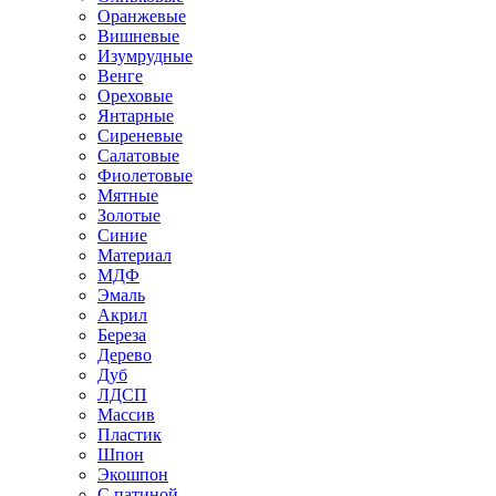
Оранжевые
Вишневые
Изумрудные
Венге
Ореховые
Янтарные
Сиреневые
Салатовые
Фиолетовые
Мятные
Золотые
Синие
Материал
МДФ
Эмаль
Акрил
Береза
Дерево
Дуб
ЛДСП
Массив
Пластик
Шпон
Экошпон
С патиной