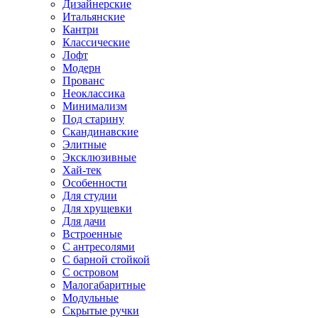
Дизайнерские
Итальянские
Кантри
Классические
Лофт
Модерн
Прованс
Неоклассика
Минимализм
Под старину
Скандинавские
Элитные
Эксклюзивные
Хай-тек
Особенности
Для студии
Для хрущевки
Для дачи
Встроенные
С антресолями
С барной стойкой
С островом
Малогабаритные
Модульные
Скрытые ручки