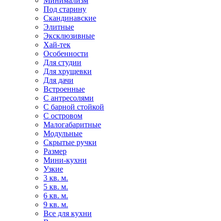
Минимализм
Под старину
Скандинавские
Элитные
Эксклюзивные
Хай-тек
Особенности
Для студии
Для хрущевки
Для дачи
Встроенные
С антресолями
С барной стойкой
С островом
Малогабаритные
Модульные
Скрытые ручки
Размер
Мини-кухни
Узкие
3 кв. м.
5 кв. м.
6 кв. м.
9 кв. м.
Все для кухни