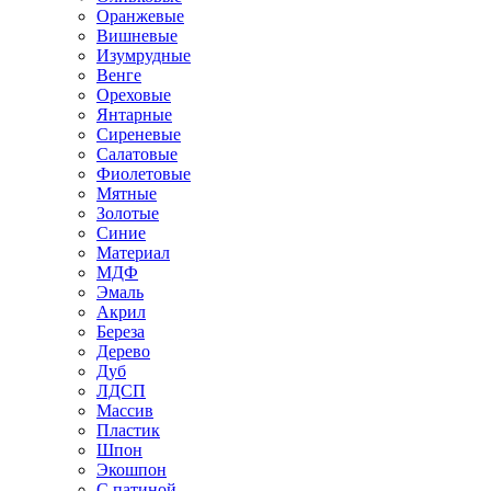
Оранжевые
Вишневые
Изумрудные
Венге
Ореховые
Янтарные
Сиреневые
Салатовые
Фиолетовые
Мятные
Золотые
Синие
Материал
МДФ
Эмаль
Акрил
Береза
Дерево
Дуб
ЛДСП
Массив
Пластик
Шпон
Экошпон
С патиной