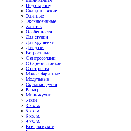
Минимализм
Под старину
Скандинавские
Элитные
Эксклюзивные
Хай-тек
Особенности
Для студии
Для хрущевки
Для дачи
Встроенные
С антресолями
С барной стойкой
С островом
Малогабаритные
Модульные
Скрытые ручки
Размер
Мини-кухни
Узкие
3 кв. м.
5 кв. м.
6 кв. м.
9 кв. м.
Все для кухни