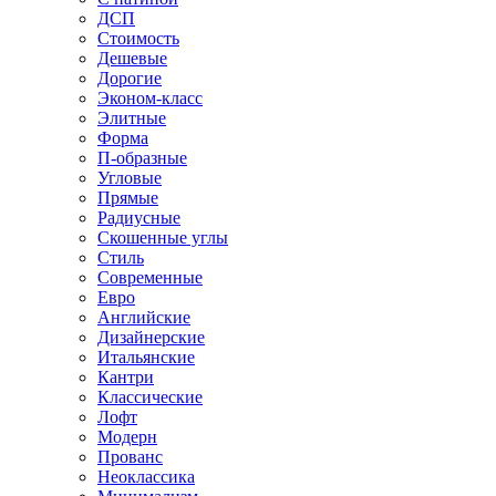
ДСП
Стоимость
Дешевые
Дорогие
Эконом-класс
Элитные
Форма
П-образные
Угловые
Прямые
Радиусные
Скошенные углы
Стиль
Современные
Евро
Английские
Дизайнерские
Итальянские
Кантри
Классические
Лофт
Модерн
Прованс
Неоклассика