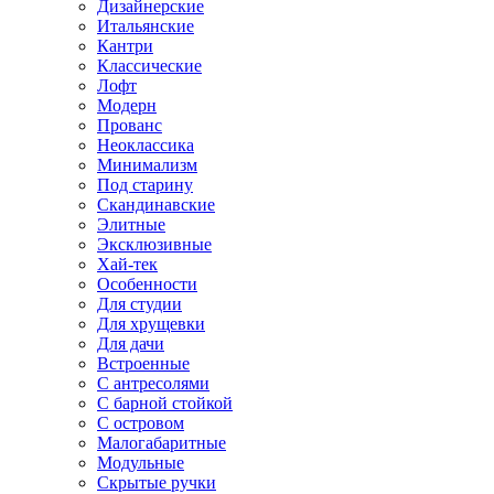
Дизайнерские
Итальянские
Кантри
Классические
Лофт
Модерн
Прованс
Неоклассика
Минимализм
Под старину
Скандинавские
Элитные
Эксклюзивные
Хай-тек
Особенности
Для студии
Для хрущевки
Для дачи
Встроенные
С антресолями
С барной стойкой
С островом
Малогабаритные
Модульные
Скрытые ручки