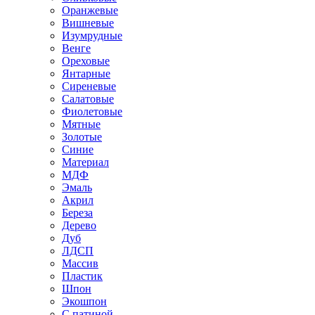
Оранжевые
Вишневые
Изумрудные
Венге
Ореховые
Янтарные
Сиреневые
Салатовые
Фиолетовые
Мятные
Золотые
Синие
Материал
МДФ
Эмаль
Акрил
Береза
Дерево
Дуб
ЛДСП
Массив
Пластик
Шпон
Экошпон
С патиной