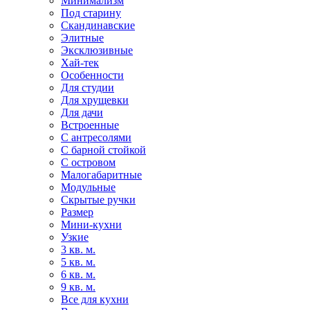
Минимализм
Под старину
Скандинавские
Элитные
Эксклюзивные
Хай-тек
Особенности
Для студии
Для хрущевки
Для дачи
Встроенные
С антресолями
С барной стойкой
С островом
Малогабаритные
Модульные
Скрытые ручки
Размер
Мини-кухни
Узкие
3 кв. м.
5 кв. м.
6 кв. м.
9 кв. м.
Все для кухни