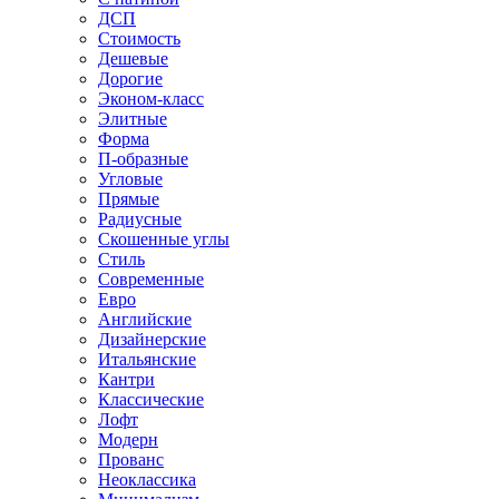
ДСП
Стоимость
Дешевые
Дорогие
Эконом-класс
Элитные
Форма
П-образные
Угловые
Прямые
Радиусные
Скошенные углы
Стиль
Современные
Евро
Английские
Дизайнерские
Итальянские
Кантри
Классические
Лофт
Модерн
Прованс
Неоклассика