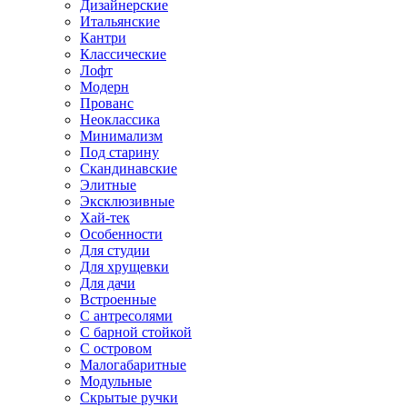
Дизайнерские
Итальянские
Кантри
Классические
Лофт
Модерн
Прованс
Неоклассика
Минимализм
Под старину
Скандинавские
Элитные
Эксклюзивные
Хай-тек
Особенности
Для студии
Для хрущевки
Для дачи
Встроенные
С антресолями
С барной стойкой
С островом
Малогабаритные
Модульные
Скрытые ручки