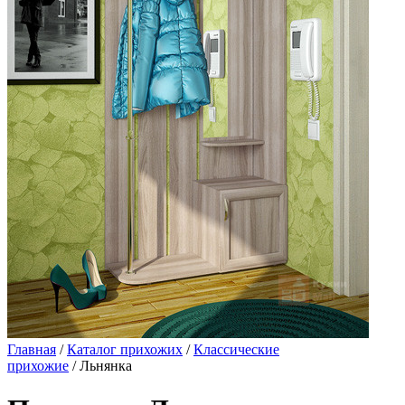
Главная
/
Каталог прихожих
/
Классические
прихожие
/ Льнянка