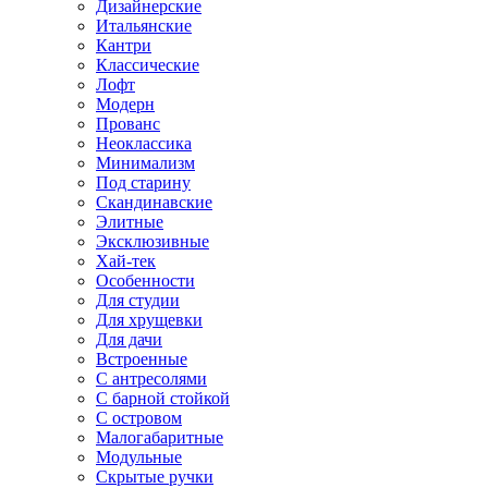
Дизайнерские
Итальянские
Кантри
Классические
Лофт
Модерн
Прованс
Неоклассика
Минимализм
Под старину
Скандинавские
Элитные
Эксклюзивные
Хай-тек
Особенности
Для студии
Для хрущевки
Для дачи
Встроенные
С антресолями
С барной стойкой
С островом
Малогабаритные
Модульные
Скрытые ручки