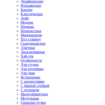
Дизайнерские
Итальянские
Кантри
Классические
Лофт
Модерн
Прованс
Неоклассика
Минимализм
Под старину
Скандинавские
Элитные
Эксклюзивные
Хай-тек
Особенности
Для студии
Для хрущевки
Для дачи
Встроенные
С антресолями
С барной стойкой
С островом
Малогабаритные
Модульные
Скрытые ручки