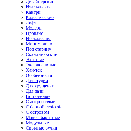
Дизайнерские
Итальянские
Кантри
Классические
Лофт
Модерн
Прованс
Неоклассика
Минимализм
Под старину
Скандинавские
Элитные
Эксклюзивные
Хай-тек
Особенности
Для студии
Для хрущевки
Для дачи
Встроенные
С антресолями
С барной стойкой
С островом
Малогабаритные
Модульные
Скрытые ручки