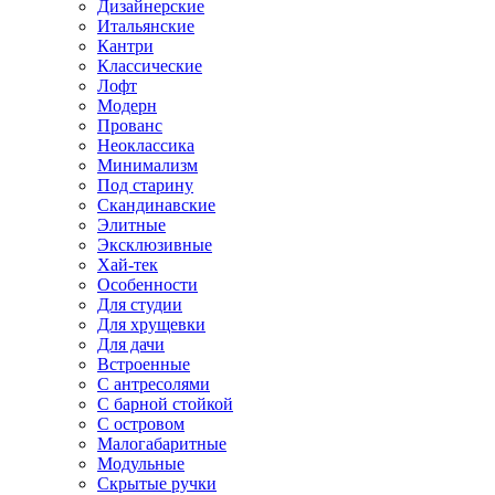
Дизайнерские
Итальянские
Кантри
Классические
Лофт
Модерн
Прованс
Неоклассика
Минимализм
Под старину
Скандинавские
Элитные
Эксклюзивные
Хай-тек
Особенности
Для студии
Для хрущевки
Для дачи
Встроенные
С антресолями
С барной стойкой
С островом
Малогабаритные
Модульные
Скрытые ручки