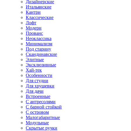
Дизайнерские
Итальянские
Кантри
Классические
Лофт
Модерн
Прованс
Неоклассика
Минимализм
Под старину
Скандинавские
Элитные
Эксклюзивные
Хай-тек
Особенности
Для студии
Для хрущевки
Для дачи
Встроенные
С антресолями
С барной стойкой
С островом
Малогабаритные
Модульные
Скрытые ручки