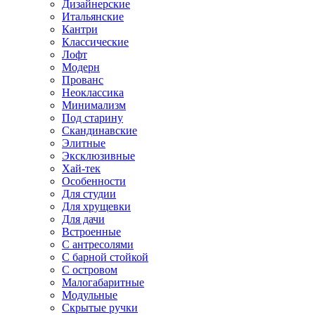
Дизайнерские
Итальянские
Кантри
Классические
Лофт
Модерн
Прованс
Неоклассика
Минимализм
Под старину
Скандинавские
Элитные
Эксклюзивные
Хай-тек
Особенности
Для студии
Для хрущевки
Для дачи
Встроенные
С антресолями
С барной стойкой
С островом
Малогабаритные
Модульные
Скрытые ручки