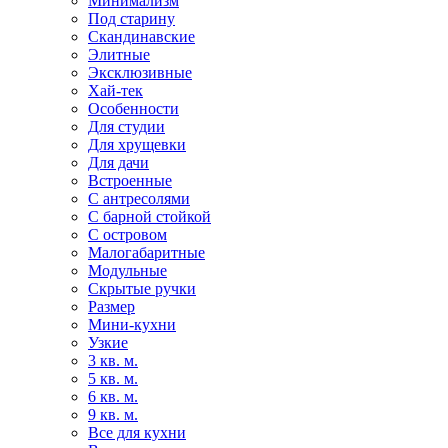
Минимализм
Под старину
Скандинавские
Элитные
Эксклюзивные
Хай-тек
Особенности
Для студии
Для хрущевки
Для дачи
Встроенные
С антресолями
С барной стойкой
С островом
Малогабаритные
Модульные
Скрытые ручки
Размер
Мини-кухни
Узкие
3 кв. м.
5 кв. м.
6 кв. м.
9 кв. м.
Все для кухни