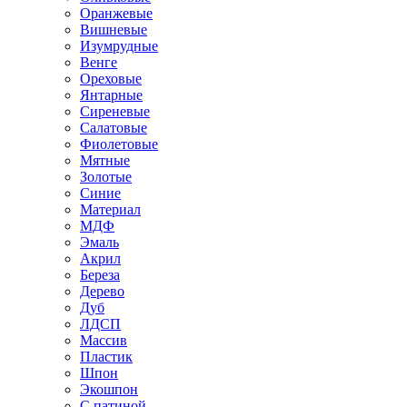
Оранжевые
Вишневые
Изумрудные
Венге
Ореховые
Янтарные
Сиреневые
Салатовые
Фиолетовые
Мятные
Золотые
Синие
Материал
МДФ
Эмаль
Акрил
Береза
Дерево
Дуб
ЛДСП
Массив
Пластик
Шпон
Экошпон
С патиной