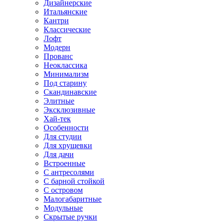
Дизайнерские
Итальянские
Кантри
Классические
Лофт
Модерн
Прованс
Неоклассика
Минимализм
Под старину
Скандинавские
Элитные
Эксклюзивные
Хай-тек
Особенности
Для студии
Для хрущевки
Для дачи
Встроенные
С антресолями
С барной стойкой
С островом
Малогабаритные
Модульные
Скрытые ручки