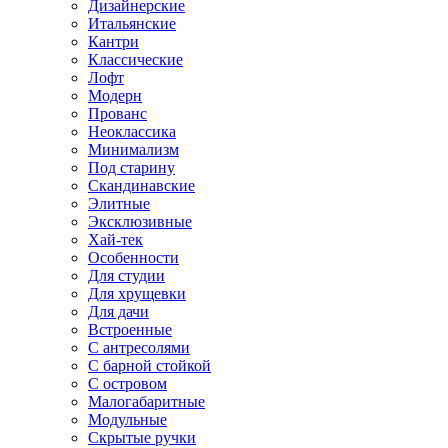
Дизайнерские
Итальянские
Кантри
Классические
Лофт
Модерн
Прованс
Неоклассика
Минимализм
Под старину
Скандинавские
Элитные
Эксклюзивные
Хай-тек
Особенности
Для студии
Для хрущевки
Для дачи
Встроенные
С антресолями
С барной стойкой
С островом
Малогабаритные
Модульные
Скрытые ручки