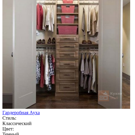
Гардеробная Ауха
Стиль:
Классический
Цвет:
Темный