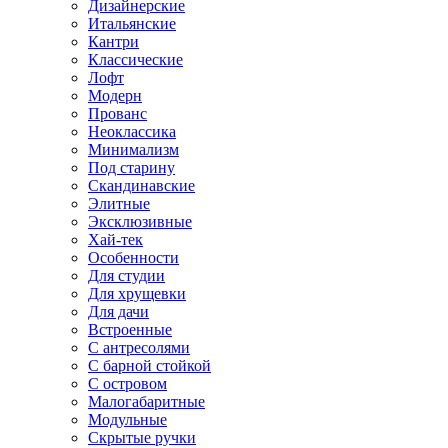
Дизайнерские
Итальянские
Кантри
Классические
Лофт
Модерн
Прованс
Неоклассика
Минимализм
Под старину
Скандинавские
Элитные
Эксклюзивные
Хай-тек
Особенности
Для студии
Для хрущевки
Для дачи
Встроенные
С антресолями
С барной стойкой
С островом
Малогабаритные
Модульные
Скрытые ручки