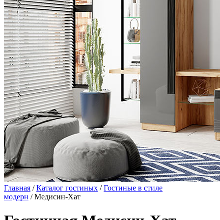
Главная
/
Каталог гостиных
/
Гостиные в стиле
модерн
/ Медисин-Хат