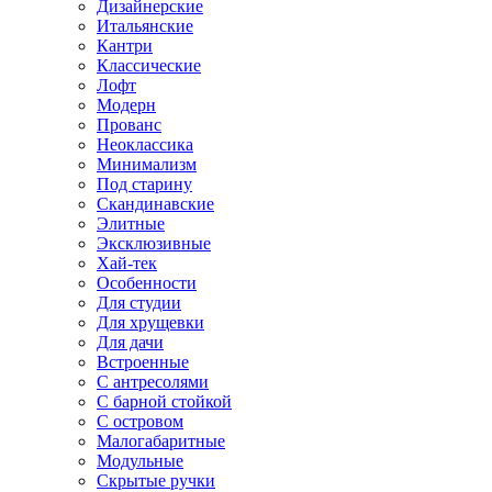
Дизайнерские
Итальянские
Кантри
Классические
Лофт
Модерн
Прованс
Неоклассика
Минимализм
Под старину
Скандинавские
Элитные
Эксклюзивные
Хай-тек
Особенности
Для студии
Для хрущевки
Для дачи
Встроенные
С антресолями
С барной стойкой
С островом
Малогабаритные
Модульные
Скрытые ручки