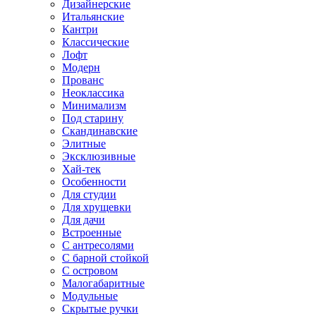
Дизайнерские
Итальянские
Кантри
Классические
Лофт
Модерн
Прованс
Неоклассика
Минимализм
Под старину
Скандинавские
Элитные
Эксклюзивные
Хай-тек
Особенности
Для студии
Для хрущевки
Для дачи
Встроенные
С антресолями
С барной стойкой
С островом
Малогабаритные
Модульные
Скрытые ручки