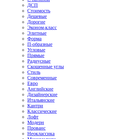
ДСП
Стоимость
Дешевые
Дорогие
Эконом-класс
Элитные
Форма
П-образные
Угловые
Прямые
Радиусные
Скошенные углы
Стиль
Современные
Евро
Английские
Дизайнерские
Итальянские
Кантри
Классические
Лофт
Модерн
Прованс
Неоклассика