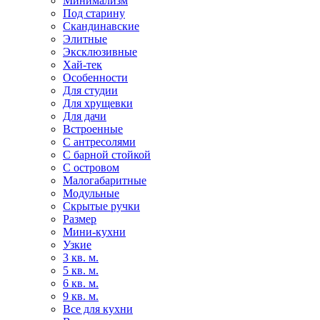
Минимализм
Под старину
Скандинавские
Элитные
Эксклюзивные
Хай-тек
Особенности
Для студии
Для хрущевки
Для дачи
Встроенные
С антресолями
С барной стойкой
С островом
Малогабаритные
Модульные
Скрытые ручки
Размер
Мини-кухни
Узкие
3 кв. м.
5 кв. м.
6 кв. м.
9 кв. м.
Все для кухни