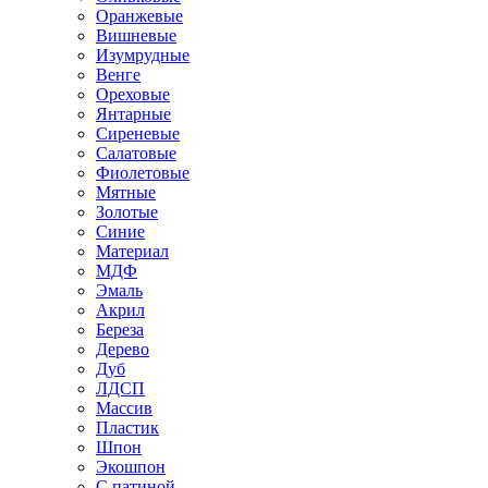
Оранжевые
Вишневые
Изумрудные
Венге
Ореховые
Янтарные
Сиреневые
Салатовые
Фиолетовые
Мятные
Золотые
Синие
Материал
МДФ
Эмаль
Акрил
Береза
Дерево
Дуб
ЛДСП
Массив
Пластик
Шпон
Экошпон
С патиной