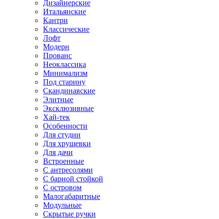
Дизайнерские
Итальянские
Кантри
Классические
Лофт
Модерн
Прованс
Неоклассика
Минимализм
Под старину
Скандинавские
Элитные
Эксклюзивные
Хай-тек
Особенности
Для студии
Для хрущевки
Для дачи
Встроенные
С антресолями
С барной стойкой
С островом
Малогабаритные
Модульные
Скрытые ручки