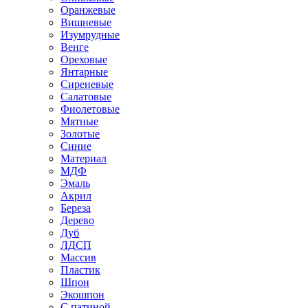
Оранжевые
Вишневые
Изумрудные
Венге
Ореховые
Янтарные
Сиреневые
Салатовые
Фиолетовые
Мятные
Золотые
Синие
Материал
МДФ
Эмаль
Акрил
Береза
Дерево
Дуб
ЛДСП
Массив
Пластик
Шпон
Экошпон
С патиной