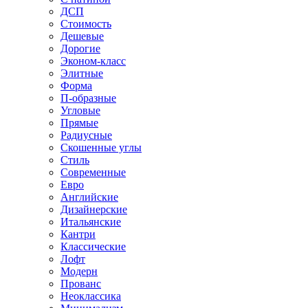
ДСП
Стоимость
Дешевые
Дорогие
Эконом-класс
Элитные
Форма
П-образные
Угловые
Прямые
Радиусные
Скошенные углы
Стиль
Современные
Евро
Английские
Дизайнерские
Итальянские
Кантри
Классические
Лофт
Модерн
Прованс
Неоклассика