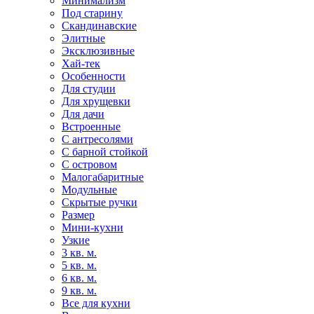
Минимализм
Под старину
Скандинавские
Элитные
Эксклюзивные
Хай-тек
Особенности
Для студии
Для хрущевки
Для дачи
Встроенные
С антресолями
С барной стойкой
С островом
Малогабаритные
Модульные
Скрытые ручки
Размер
Мини-кухни
Узкие
3 кв. м.
5 кв. м.
6 кв. м.
9 кв. м.
Все для кухни