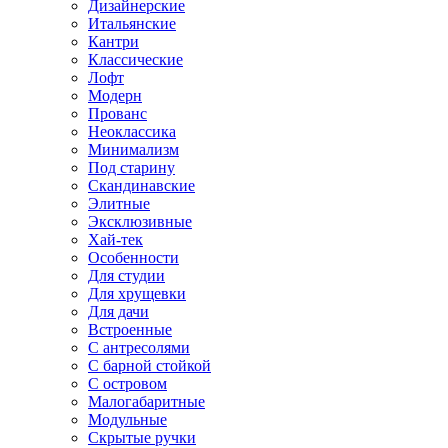
Дизайнерские
Итальянские
Кантри
Классические
Лофт
Модерн
Прованс
Неоклассика
Минимализм
Под старину
Скандинавские
Элитные
Эксклюзивные
Хай-тек
Особенности
Для студии
Для хрущевки
Для дачи
Встроенные
С антресолями
С барной стойкой
С островом
Малогабаритные
Модульные
Скрытые ручки