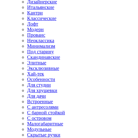
Дизайнерские
Итальянские
Кантри
Классические
Лофт
Модерн
Прованс
Неоклассика
Минимализм
Под старину
Скандинавские
Элитные
Эксклюзивные
Хай-тек
Особенности
Для студии
Для хрущевки
Для дачи
Встроенные
С антресолями
С барной стойкой
С островом
Малогабаритные
Модульные
Скрытые ручки