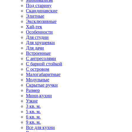
Минимализм
Под старину
Скандинавские
Элитные
Эксклюзивные
Хай-тек
Особенности
Для студии
Для хрущевки
Для дачи
Встроенные
С антресолями
С барной стойкой
С островом
Малогабаритные
Модульные
Скрытые ручки
Размер
Мини-кухни
Узкие
3 кв. м.
5 кв. м.
6 кв. м.
9 кв. м.
Все для кухни