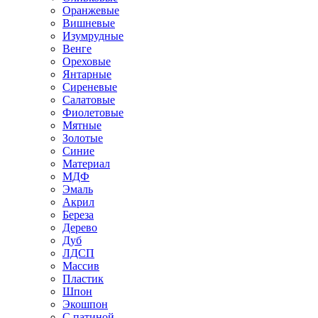
Оранжевые
Вишневые
Изумрудные
Венге
Ореховые
Янтарные
Сиреневые
Салатовые
Фиолетовые
Мятные
Золотые
Синие
Материал
МДФ
Эмаль
Акрил
Береза
Дерево
Дуб
ЛДСП
Массив
Пластик
Шпон
Экошпон
С патиной