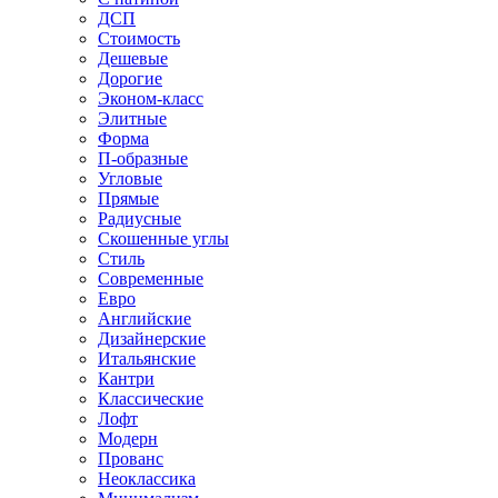
ДСП
Стоимость
Дешевые
Дорогие
Эконом-класс
Элитные
Форма
П-образные
Угловые
Прямые
Радиусные
Скошенные углы
Стиль
Современные
Евро
Английские
Дизайнерские
Итальянские
Кантри
Классические
Лофт
Модерн
Прованс
Неоклассика