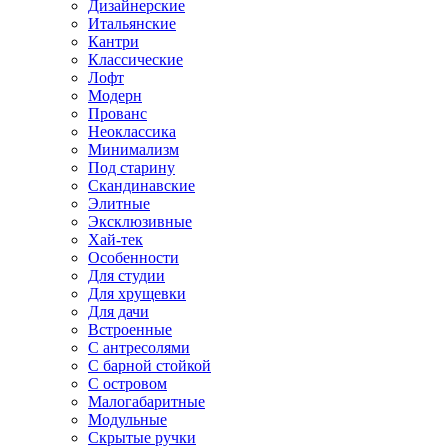
Дизайнерские
Итальянские
Кантри
Классические
Лофт
Модерн
Прованс
Неоклассика
Минимализм
Под старину
Скандинавские
Элитные
Эксклюзивные
Хай-тек
Особенности
Для студии
Для хрущевки
Для дачи
Встроенные
С антресолями
С барной стойкой
С островом
Малогабаритные
Модульные
Скрытые ручки